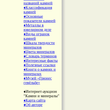
названий камней
♦Классификация
камней
♦Основные
показатели камней
♦Металлы в
ювелирном деле
♦Виды огранок
камней
♦Шкала твердости
минералов
♦Цвета минералов
♦Словарь терминов
♦Интересные факты
♦Полезные ссылки
♦Книги о камнях и
минералах
♦Музей «Грюнес
гевёльбе»
♦Интернет-аукцион
"Камни и минералы"
♦Карта сайта
♦Об авторе