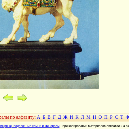
алы по алфавиту:
А
Б
В
Г
Д
Ж
И
К
Л
М
Н
О
П
Р
С
Т
елирные, поделочные камни и минералы
- при копировании материалов обязательна ак