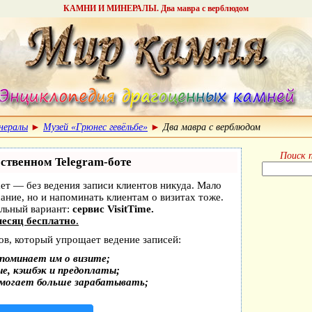
КАМНИ И МИНЕРАЛЫ. Два мавра с верблюдом
нералы
►
Музей «Грюнес гевёльбе»
►
Два мавра с верблюдом
Поиск 
бственном Telegram-боте
нает — без ведения записи клиентов никуда. Мало
сание, но и напоминать клиентам о визитах тоже.
льный вариант:
сервис VisitTime.
есяц бесплатно
.
ов, который упрощает ведение записей:
поминает им о визите;
ые, кэшбэк и предоплаты;
омогает больше зарабатывать;