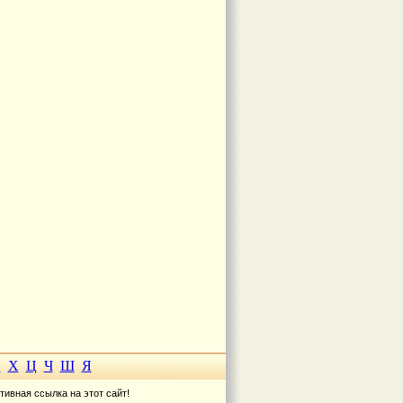
Ф
Х
Ц
Ч
Ш
Я
тивная ссылка на этот сайт!