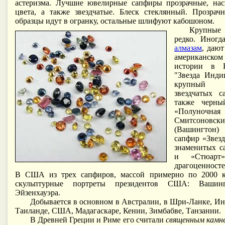
астеризма. Лучшие ювелирные сапфиры прозрачные, нас
цвета, а также звездчатые. Блеск стеклянный. Прозрач
образцы идут в огранку, остальные шлифуют кабошоном.
Крупные 
редко. Иногд
алмазам
, дают
американско
истории в Н
"Звезда Инди
крупный 
звездчатых с
также черны
«Полуночная
Смитсоно
(Вашингтон)
сапфир «Звезд
знаменитых с
и «Стюарт»
драгоценност
В США из трех сапфиров, массой примерно по 2000 к
скульптурные портреты президентов США: Вашин
Эйзенхауэра.
Добывается в основном в Австралии, в Шри-Ланке, Ин
Таиланде, США, Мадагаскаре, Кении, Зимбабве, Танзании.
В Древней Греции и Риме его считали
священным камн