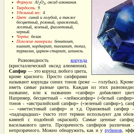
Формула:
Al
O
, оксид алюминия.
2
3
Твердость:
9.
Удельный вес:
4.
Цвет:
синий и голубой, а также
бесцветный, розовый, оранжевый,
желтый, зеленый, фиолетовый,
черный.
Черта:
белая.
Похожие минералы:
бенитоит,
кианит, кордиерит, танзанит, топаз,
турмалин, циркон-старлит, шпинель.
Разновидность
корунда
(кристаллический оксид алюминия).
Сапфир
— это корунд любого цвета,
кроме красного. Просто сапфирами
называют корунды синих тонов (реже — голубых). Кроме
иметь самые разные цвета. Каждая из этих разновидн
название, или к названию «сапфир» добавляют цвето
Например, бесцветный - «лейкосапфир» («белый сапфир»
тонов - «австралийский сапфир» («зеленый сапфир»), сап
— «аметистовый сапфир» и т.д. Оранжевый сапфир 
«падпарадшах» (часто этот термин используют для обоз
камней с подобной окраской). Самые ценные сапф
василькового цвета. Прозрачность сапфиров различная
непрозрачного. Можно обнаружить, как и у
рубинов
, эфф