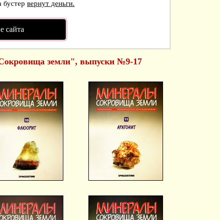
а бустер
вернут деньги.
е сайта
Сокровища земли", выпуски №9-17